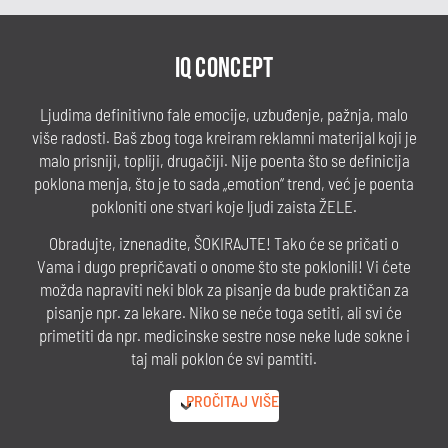
IQ CONCEPT
Ljudima definitivno fale emocije, uzbuđenje, pažnja, malo
više radosti. Baš zbog toga kreiram reklamni materijal koji je
malo prisniji, topliji, drugačiji. Nije poenta što se definicija
poklona menja, što je to sada „emotion“ trend, već je poenta
pokloniti one stvari koje ljudi zaista ŽELE.
Obradujte, iznenadite, ŠOKIRAJTE! Tako će se pričati o
Vama i dugo prepričavati o onome što ste poklonili! Vi ćete
možda napraviti neki blok za pisanje da bude praktičan za
pisanje npr. za lekare. Niko se neće toga setiti, ali svi će
primetiti da npr. medicinske sestre nose neke lude sokne i
taj mali poklon će svi pamtiti.
PROČITAJ VIŠE