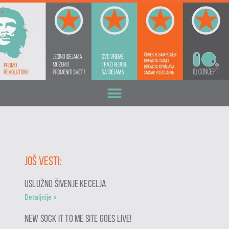
Još vesti:
USLUŽNO ŠIVENJE KECELJA
Detaljnije »
NEW SOCK IT TO ME SITE GOES LIVE!