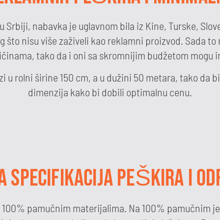
Srbiji, nabavka je uglavnom bila iz Kine, Turske, Slove
g što nisu više zaživeli kao reklamni proizvod. Sada to n
oličinama, tako da i oni sa skromnijim budžetom mogu i
 u rolni širine 150 cm, a u dužini 50 metara, tako da bi
dimenzija kako bi dobili optimalnu cenu.
 SPECIFIKACIJA PEŠKIRA I O
 na 100% pamučnim materijalima. Na 100% pamučnim je 