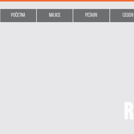
Početna
Majice
Peškiri
Cegeri
R