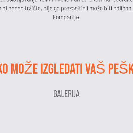
 ni načeo tržište, nije ga prezasitio i može biti odlič
kompanije.
KO MOŽE IZGLEDATI VAŠ PEŠK
Galerija