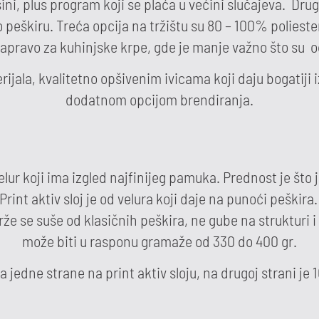
ršini, plus program koji se plaća u većini slučajeva. Dr
 peškiru. Treća opcija na tržištu su 80 – 100% poliester 
apravo za kuhinjske krpe, gde je manje važno što su od
erijala, kvalitetno opšivenim ivicama koji daju bogatij
dodatnom opcijom brendiranja.
r koji ima izgled najfinijeg pamuka. Prednost je što j
Print aktiv sloj je od velura koji daje na punoći pešk
rže se suše od klasičnih peškira, ne gube na strukturi 
može biti u rasponu gramaže od 330 do 400 gr.
a jedne strane na print aktiv sloju, na drugoj strani je