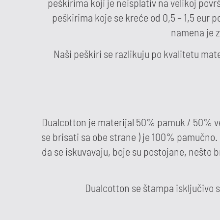
peškirima koji je neisplativ na velikoj pov
peškirima koje se kreće od 0,5 – 1,5 eur po
namena je z
Naši peškiri se razlikuju po kvalitetu mat
Dualcotton je materijal 50% pamuk / 50% velu
se brisati sa obe strane ) je 100% pamučno. 
da se iskuvavaju, boje su postojane, nešto b
Dualcotton se štampa isključivo s