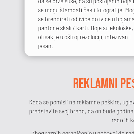
da se brže suše, da su postojanih boja 
se mogu štampati čak i fotografije. Mo
se brendirati od ivice do ivice u bojam
pantone skali / karti. Boje su ekološke,
otisak je u oštroj rezoluciji, intezivan i
jasan.
REKLAMNI PE
Kada se pomisli na reklamne peškire, uglav
predstavite svoj brend, da on bude godinama
rado ih k
Zbog raznih ograničenje u nabavci do sa