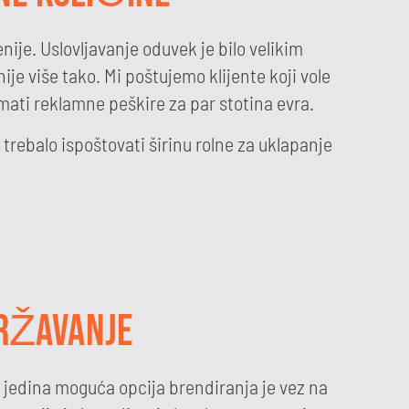
nije. Uslovljavanje oduvek je bilo velikim
ije više tako. Mi poštujemo klijente koji vole
mati reklamne peškire za par stotina evra.
 trebalo ispoštovati širinu rolne za uklapanje
DRŽAVANJE
jedina moguća opcija brendiranja je vez na