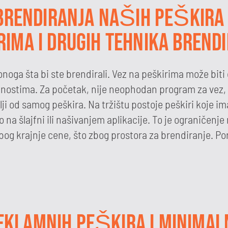
 BRENDIRANJA NAŠIH PEŠKIRA 
IMA I DRUGIH TEHNIKA BREND
i onoga šta bi ste brendirali. Vez na peškirima može biti
nostima. Za početak, nije neophodan program za vez, s
lji od samog peškira. Na tržištu postoje peškiri koje i
na šlajfni ili našivanjem aplikacije. To je ograničen
o zbog krajnje cene, što zbog prostora za brendiranje. 
REKLAMNIH PEŠKIRA I MINIMAL