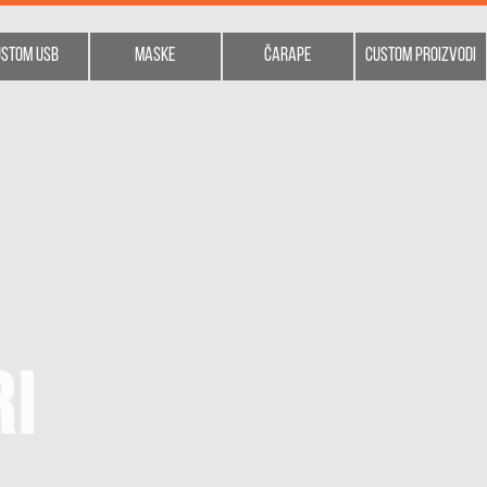
ustom usb
Maske
Čarape
Custom proizvodi
RI