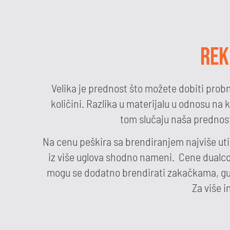
REK
Velika je prednost što možete dobiti probn
količini. Razlika u materijalu u odnosu na 
tom slučaju naša prednost 
Na cenu peškira sa brendiranjem najviše uti
iz više uglova shodno nameni. Cene dualcot
mogu se dodatno brendirati zakačkama, gume
Za više i