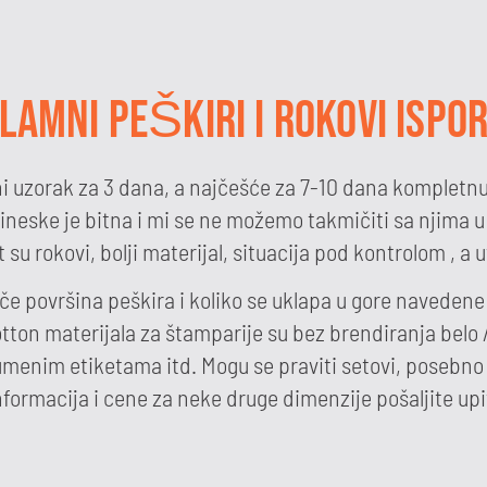
LAMNI PEŠKIRI I ROKOVI ISPO
i uzorak za 3 dana, a najčešće za 7-10 dana kompletnu 
kineske je bitna i mi se ne možemo takmičiti sa njima u 
su rokovi, bolji materijal, situacija pod kontrolom , a u
če površina peškira i koliko se uklapa u gore navedene 
ton materijala za štamparije su bez brendiranja belo 
nim etiketama itd. Mogu se praviti setovi, posebno pa
nformacija i cene za neke druge dimenzije pošaljite upi