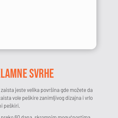
KLAMNE SVRHE
 zaista jeste velika površina gde možete da
ista vole peškire zanimljivog dizajna i vrlo
i peškiri.
uke preko 60 dana, skromnim mogućnostima