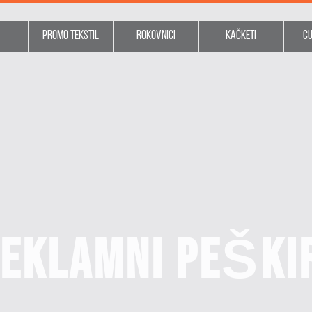
Promo tekstil
Rokovnici
Kačketi
C
EKLAMNI PEŠKI