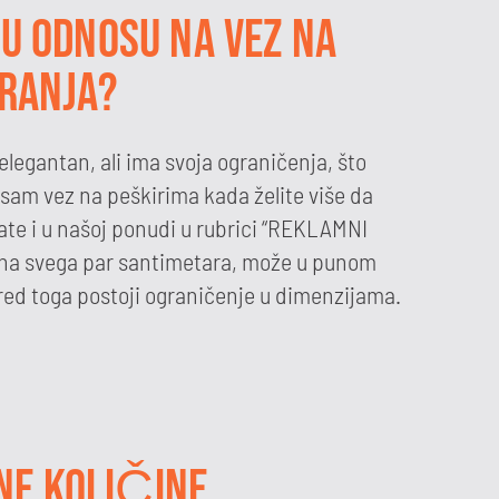
U ODNOSU NA VEZ NA
IRANJA?
 elegantan, ali ima svoja ograničenja, što
am vez na peškirima kada želite više da
mate i u našoj ponudi u rubrici “REKLAMNI
je na svega par santimetara, može u punom
Pored toga postoji ograničenje u dimenzijama.
NE KOLIČINE