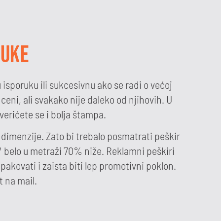
RUKE
isporuku ili sukcesivnu ako se radi o većoj
ceni, ali svakako nije daleko od njihovih. U
verićete se i bolja štampa.
dimenzije. Zato bi trebalo posmatrati peškir
/ belo u metraži 70% niže. Reklamni peškiri
kovati i zaista biti lep promotivni poklon.
t na mail.