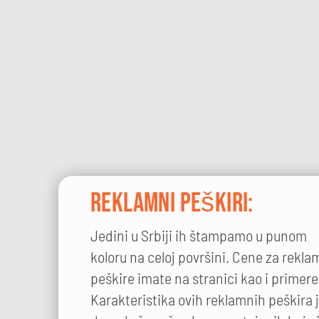
Reklamni peškiri:
Jedini u Srbiji ih štampamo u punom
koloru na celoj površini. Cene za rekl
peškire imate na stranici kao i primere
Karakteristika ovih reklamnih peškira 