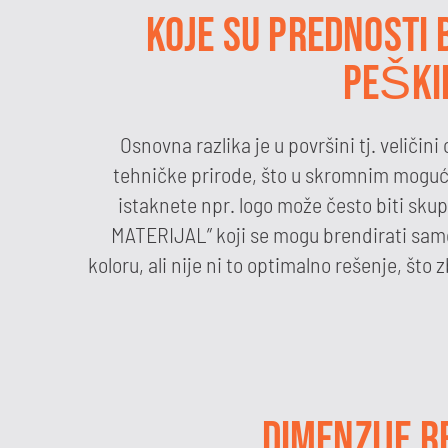
KOJE SU PREDNOSTI
PEŠKIR
Osnovna razlika je u površini tj. veličin
tehničke prirode, što u skromnim moguć
istaknete npr. logo može često biti skup
MATERIJAL” koji se mogu brendirati samo 
koloru, ali nije ni to optimalno rešenje, št
DIMENZIJE 