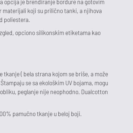
uga opcija je brendiranje bordure na gotovim
materijali koji su prilično tanki, a njihova
 poliestera.
i izgled, opciono silikonskim etiketama kao
e tkanje ( bela strana kojom se briše, a može
ira. Štampaju se sa ekološkim UV bojama, mogu
i obliku, peglanje nije neophodno. Dualcotton
 100% pamučno tkanje u beloj boji.