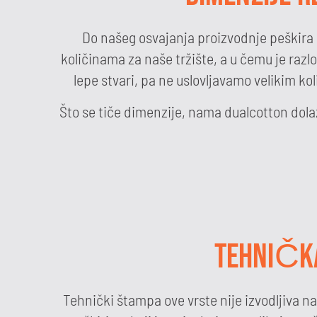
Do našeg osvajanja proizvodnje peškira u 
količinama za naše tržište, a u čemu je razlo
lepe stvari, pa ne uslovljavamo velikim k
Što se tiče dimenzije, nama dualcotton dolazi
TEHNIČKA
Tehnički štampa ove vrste nije izvodljiva