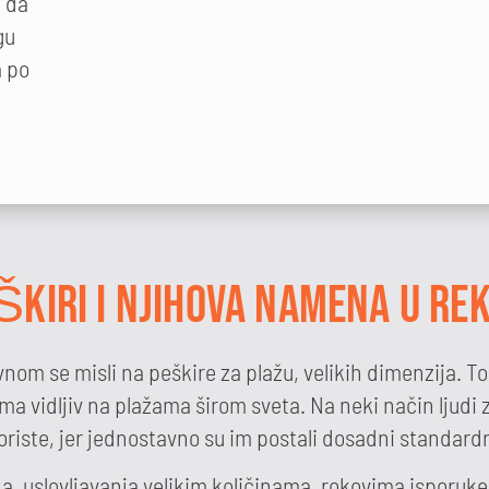
i da
gu
a po
ŠKIRI I NJIHOVA NAMENA U RE
nom se misli na peškire za plažu, velikih dimenzija. To
 vidljiv na plažama širom sveta. Na neki način ljudi za
oriste, jer jednostavno su im postali dosadni standardn
da, uslovljavanja velikim količinama, rokovima ispor